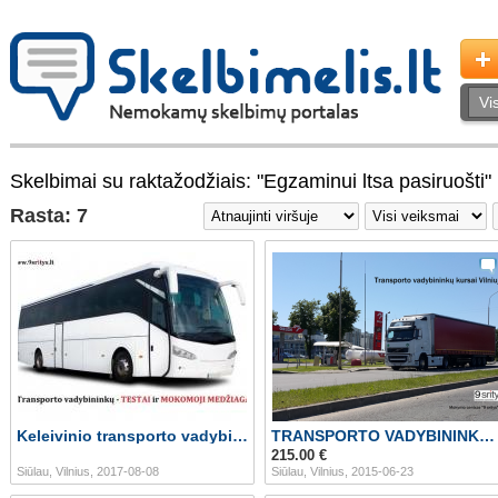
Skelbimai su raktažodžiais: "Egzaminui ltsa pasiruošti"
Rasta: 7
Keleivinio transporto vadybininkams
TRANSPORTO VADYBININKO KURSAI
215.00 €
Siūlau, Vilnius, 2017-08-08
Siūlau, Vilnius, 2015-06-23