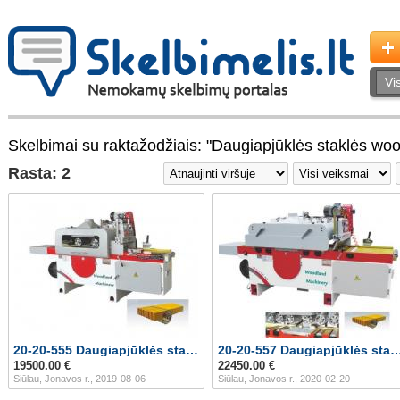
Skelbimai su raktažodžiais: "Daugiapjūklės staklės wo
Rasta: 2
20-20-555 Daugiapjūklės staklės WOODLAND MACHIN
20-20-557 Daugiapjūklės staklės WOOD
19500.00 €
22450.00 €
Siūlau, Jonavos r., 2019-08-06
Siūlau, Jonavos r., 2020-02-20