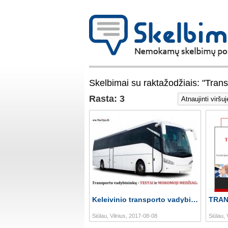
Skelbimai su raktažodžiais: "Tran
Rasta: 3
Keleivinio transporto vadybininkams
Siūlau, Vilnius, 2017-08-08
Siūlau, 