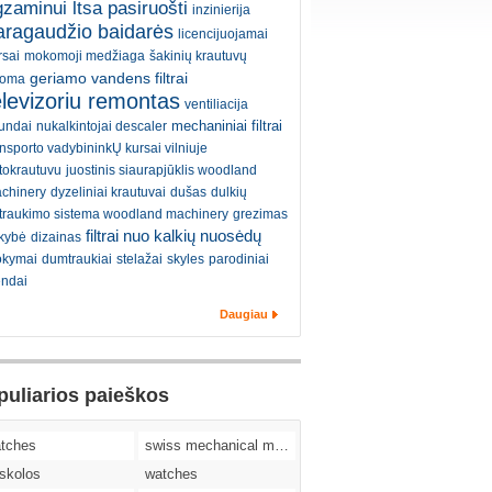
zaminui ltsa pasiruošti
inzinierija
aragaudžio baidarės
licencijuojamai
rsai
mokomoji medžiaga
šakinių krautuvų
geriamo vandens filtrai
oma
elevizoriu remontas
ventiliacija
mechaniniai filtrai
undai
nukalkintojai descaler
ansporto vadybininkŲ kursai vilniuje
tokrautuvu
juostinis siaurapjūklis woodland
chinery
dyzeliniai krautuvai
dušas
dulkių
traukimo sistema woodland machinery
grezimas
filtrai nuo kalkių nuosėdų
kybė
dizainas
kymai
dumtraukiai
stelažai
skyles
parodiniai
endai
Daugiau
puliarios paieškos
tches
swiss mechanical movement replica watches
skolos
watches