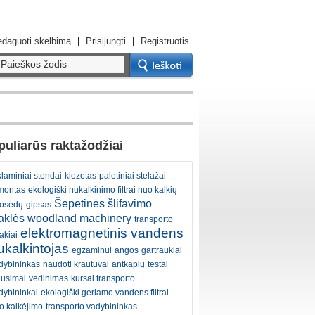
|
|
daguoti skelbimą
Prisijungti
Registruotis
uliarūs raktažodžiai
klaminiai stendai
klozetas
paletiniai stelažai
montas
ekologiški nukalkinimo filtrai nuo kalkių
Šepetinės šlifavimo
osėdų
gipsas
taklės woodland machinery
transporto
elektromagnetinis vandens
akiai
ukalkintojas
egzaminui
angos
gartraukiai
dybininkas
naudoti krautuvai
antkapių
testai
ausimai
vedinimas
kursai transporto
dybininkai
ekologiški geriamo vandens filtrai
o kalkėjimo
transporto vadybininkas