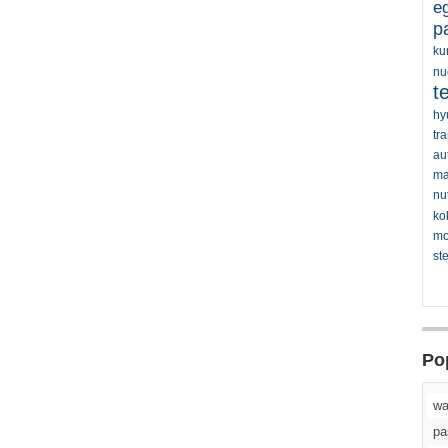
eg
p
ku
nu
t
hy
tr
au
ma
nu
ko
mo
st
Po
wa
pa