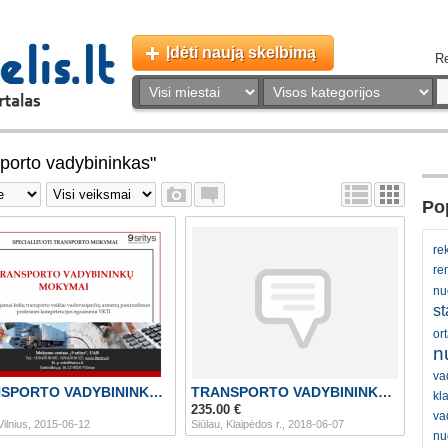
Įdėti naują skelbimą
Re
sporto vadybininkas"
Pop
re
re
nu
s
ort
n
va
TRANSPORTO VADYBININKO KURSAI liepos 15-17 d.
TRANSPORTO VADYBININKO KURSAI KLAIPĖDOJE
kl
235.00 €
va
Vilnius, 2015-06-12
Siūlau, Klaipėdos r., 2018-06-07
nu