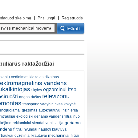
|
|
daguoti skelbimą
Prisijungti
Registruotis
uliarūs raktažodžiai
tkapių
vedinimas
klozetas
dizainas
lektromagnetinis vandens
ukalkintojas
egzaminui ltsa
skyles
televizoriu
siruošti
angos
dušas
emontas
transporto vadybininkas
kokybė
cencijuojamai
grezimas
autokrautuvu
inzinierija
mtraukiai
ekologiški geriamo vandens filtrai nuo
geriamo
lkėjimo
reklaminiai stendai
ventiliacija
ndens filtrai
hyundai
naudoti krautuvai
mechaniniai filtrai
rtraukiai
dyzeliniai krautuvai