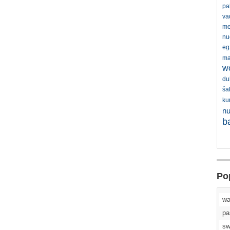
pal
va
me
nu
eg
ma
w
du
ša
ku
n
b
Po
wa
pa