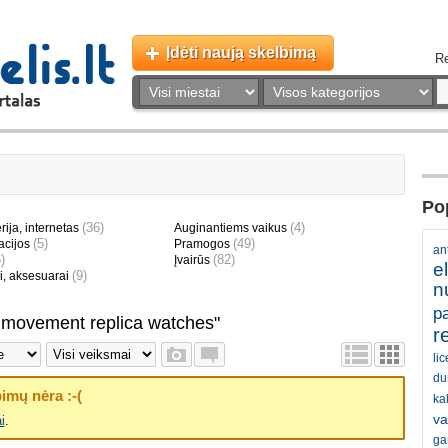
Įdėti naują skelbimą
Re
Pop
(36)
(4)
ija, internetas
Auginantiems vaikus
(5)
(49)
cijos
Pramogos
an
)
(82)
Įvairūs
e
(9)
i, aksesuarai
n
pa
 movement replica watches"
r
li
du
imų nėra :-(
ka
va
i
.
ga