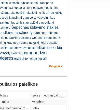
etiniai stelažai
gipsas
kursai
transporto
dybininkŲ kursai vilniuje
mokymai
mokomoji
džiaga
ekologiški nukalkinimo filtrai nuo kalkių
osėdų
klausimai
transporto
vadybininkas
zaminui
juostinis siaurapjūklis woodland
Šepetinės šlifavimo staklės
chinery
oodland machinery
parodiniai stendai
lkių nutraukimo sistema woodland machinery
kinių krautuvų nuoma
nukalkintojai descaler
filtrai nuo kalkių
rsai transporto vadybininkai
paragaudžio
uosėdų
stelažai
aidarės
ortakiai
remontas
testai
Daugiau
puliarios paieškos
tches
swiss mechanical movement replica watches
skolos
watches
swiss mechanical movement replica watches
rolex