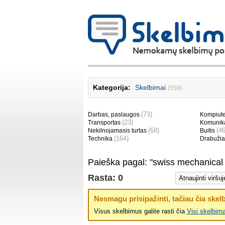
Kategorija:
Skelbimai
(559)
(73)
Darbas, paslaugos
Kompiuter
(23)
Transportas
Komunika
(68)
(46
Nekilnojamasis turtas
Buitis
(164)
Technika
Drabužia
Paieška pagal: "swiss mechanical
Rasta: 0
Nesmagu prisipažinti, tačiau čia skelb
Visus skelbimus galite rasti čia
Visi skelbima