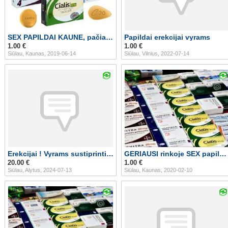
SEX PAPILDAI KAUNE, pačia geriausia kaina
Papildai erekcijai vyrams
1.00 €
1.00 €
Siūlau, Kaunas, 2019-06-14
Siūlau, Vilnius, 2022-07-14
Erekcijai ! Vyrams sustiprinti. Potencijai Alytus
GERIAUSI rinkoje SEX papildai vyriškai sveikatai!
20.00 €
1.00 €
Siūlau, Alytus, 2024-07-13
Siūlau, Kaunas, 2020-02-10