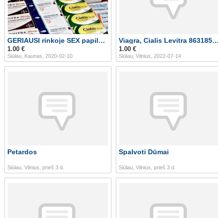
GERIAUSI rinkoje SEX papildai vyriškai sveikatai!
Viagra, Cialis Levitra 8631
1.00 €
1.00 €
Siūlau, Kaunas, 2020-02-10
Siūlau, Vilnius, 2022-07-14
Petardos
Spalvoti Dūmai
Siūlau, Vilnius, prieš 3 d.
Siūlau, Vilnius, prieš 3 d.