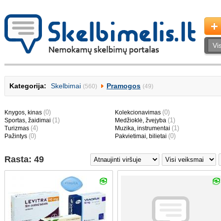
Kategorija:
Skelbimai
Pramogos
(560)
(49)
(0)
(0)
Knygos, kinas
Kolekcionavimas
(1)
(1)
Sportas, žaidimai
Medžioklė, žvejyba
(4)
(1)
Turizmas
Muzika, instrumentai
(0)
(0)
Pažintys
Pakvietimai, bilietai
Rasta: 49