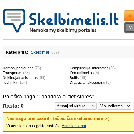
Kategorija:
Skelbimai
(559)
(73)
(36)
Darbas, paslaugos
Kompiuterija, internetas
(23)
(5)
Transportas
Komunikacijos
(68)
(46)
Nekilnojamasis turtas
Buitis
(164)
(9)
Technika
Drabužiai, aksesuarai
Paieška pagal: "pandora outlet stores"
Rasta: 0
Nesmagu prisipažinti, tačiau čia skelbimų nėra :-(
Visus skelbimus galite rasti čia
Visi skelbimai
.